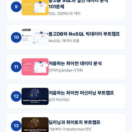
중고급 SQL과 실전 데이터 분석
101문제
9
SQL 코딩테스트 대비
몽고DB와 NoSQL 빅데이터 부트캠프
10
NoSQL 데이터 모델
처음하는 파이썬 데이터 분석
11
전처리·pandas·시각화
처음하는 파이썬 머신러닝 부트캠프
12
실전 머신러닝
딥러닝과 파이토치 부트캠프
13
기본부터 Transformer까지