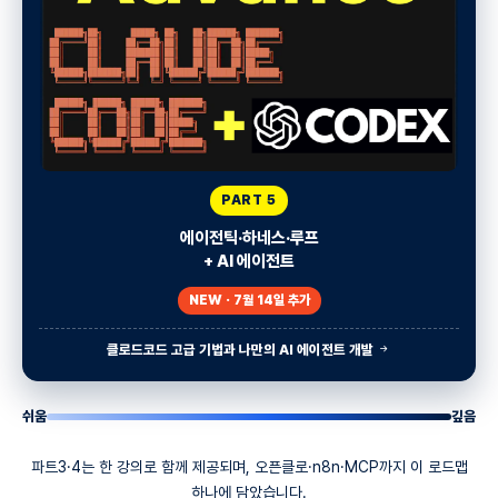
PART 5
에이전틱·하네스·루프
+ AI 에이전트
NEW · 7월 14일 추가
클로드코드 고급 기법과 나만의 AI 에이전트 개발
쉬움
깊음
파트3·4는 한 강의로 함께 제공되며, 오픈클로·n8n·MCP까지 이 로드맵
하나에 담았습니다.