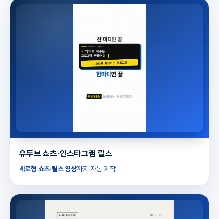
유투브 쇼츠·인스타그램 릴스
세로형 쇼츠·릴스 영상
까지 자동 제작