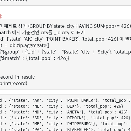
]:
 예제로 상기 (GROUP BY state, city HAVING SUM(pop) = 426)
match 에서 기준점인 city를 _id.city 로 표기
_id': {'state': 'AK', 'city': 'POINT BAKER'}, 'total_pop':
lt
=
db
.
zip
.
aggregate
([
{
'$group'
:
{
'_id'
:
{
'state'
:
'$state'
,
'city'
:
'$city'
},
'total_
{
'$match'
:
{
'total_pop'
:
426
}}
record
in
result
:
print
(
record
)
d': {'state': 'AK', 'city': 'POINT BAKER'}, 'total_pop': 
d': {'state': 'NE', 'city': 'DIX'}, 'total_pop': 426}

d': {'state': 'ND', 'city': 'ANETA'}, 'total_pop': 426}

d': {'state': 'SD', 'city': 'DIMOCK'}, 'total_pop': 426}

d': {'state': 'ME', 'city': 'PHIPPSBURG'}, 'total_pop': 4
d': {'state': 'PA', 'city': 'BLAKESLEE'}, 'total_pop': 42