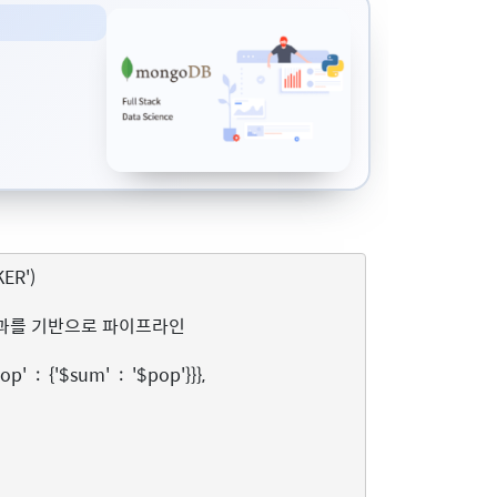
ER')
 426} 이 결과를 기반으로 파이프라인
pop'
:
{
'$sum'
:
'$pop'
}}},