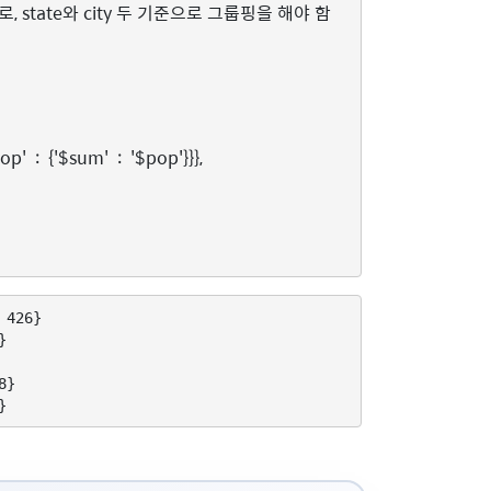
tate와 city 두 기준으로 그룹핑을 해야 함
pop'
:
{
'$sum'
:
'$pop'
}}},
426}



}
