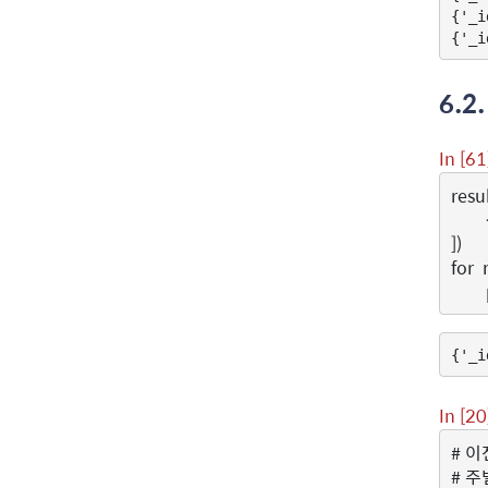
{'_i
6.2
In [61
resu
])
for
In [20
# 이전
# 주