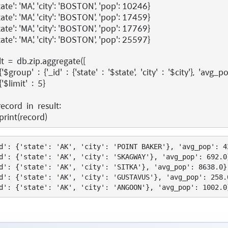
tate': 'MA', 'city': 'BOSTON', 'pop': 10246}
tate': 'MA', 'city': 'BOSTON', 'pop': 17459}
tate': 'MA', 'city': 'BOSTON', 'pop': 17769}
tate': 'MA', 'city': 'BOSTON', 'pop': 25597}
lt
=
db
.
zip
.
aggregate
([
{
'$group'
:
{
'_id'
:
{
'state'
:
'$state'
,
'city'
:
'$city'
},
'avg_po
{
'$limit'
:
5
}
record
in
result
:
print
(
record
)
d': {'state': 'AK', 'city': 'POINT BAKER'}, 'avg_pop': 42
d': {'state': 'AK', 'city': 'SKAGWAY'}, 'avg_pop': 692.0}
d': {'state': 'AK', 'city': 'SITKA'}, 'avg_pop': 8638.0}

d': {'state': 'AK', 'city': 'GUSTAVUS'}, 'avg_pop': 258.0