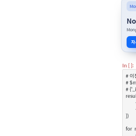
Mo
No
Mon
자
In [ ]:
# 이전
# $
# {'
resu
])
for