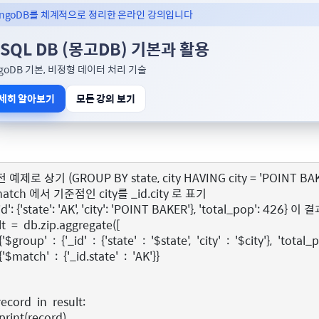
ngoDB를 체계적으로 정리한 온라인 강의입니다
SQL DB (몽고DB) 기본과 활용
goDB 기본, 비정형 데이터 처리 기술
세히 알아보기
모든 강의 보기
 예제로 상기 (GROUP BY state, city HAVING city = 'POINT BAK
match 에서 기준점인 city를 _id.city 로 표기
_id': {'state': 'AK', 'city': 'POINT BAKER'}, 'total_pop':
lt
=
db
.
zip
.
aggregate
([
{
'$group'
:
{
'_id'
:
{
'state'
:
'$state'
,
'city'
:
'$city'
},
'total_
{
'$match'
:
{
'_id.state'
:
'AK'
}}
record
in
result
:
print
(
record
)