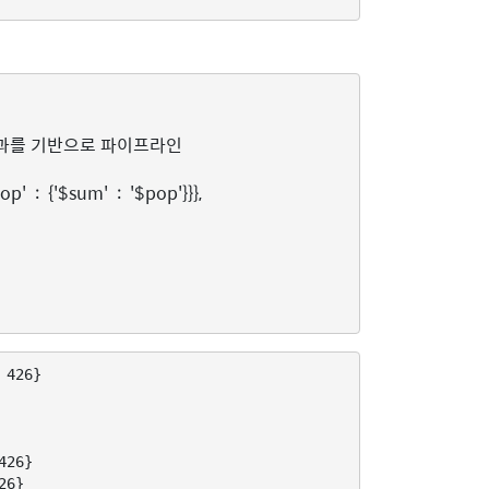
 426} 이 결과를 기반으로 파이프라인
pop'
:
{
'$sum'
:
'$pop'
}}},
426}

26}

6}
