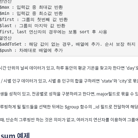
한연산

 $max : 입력값 중 최대값 반환

 $min : 입력값 중 최소값 반환

 $first : 그룹의 첫번째 값 반환 

 $last : 그룹의 마지막 값 반환

 first, last 연산자의 경우에는 보통 sort 후 사용

열연산

 $addToSet : 해당 값이 없는 경우, 배열에 추가. 순서 보장 하지 
시간 단위의 날씨 데이터가 있고, 하루 동안의 평균 기온을 찾고자 한다면 'day'로
 / 시별 인구 데이터가 있고, 시별 총 인구의 합을 구하려면 'state'와 'city'로 묶
생들 성적이 있고, 전공별로 성적을 구분하려고 한다면, major필드로 묶을 수 
루핑하게 될 필드들을 선택한 뒤에는 $group 함수의 _id 필드로 전달하여 해
때, 단순히 그루핑만 하는 것은 의미가 없고, 여러가지 연산자를 이용하여 그룹에
. sum 예제