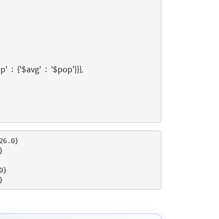
p'
:
{
'$avg'
:
'$pop'
}}},
6.0}



}
