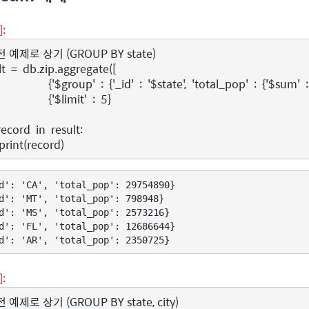
]:
전 예제로 상기 (GROUP BY state)
lt
=
db
.
zip
.
aggregate
([
{
'$group'
:
{
'_id'
:
'$state'
,
'total_pop'
:
{
'$sum'
:
{
'$limit'
:
5
}
record
in
result
:
print
(
record
)
d': 'CA', 'total_pop': 29754890}

d': 'MT', 'total_pop': 798948}

d': 'MS', 'total_pop': 2573216}

d': 'FL', 'total_pop': 12686644}

]:
 예제로 상기 (GROUP BY state, city)