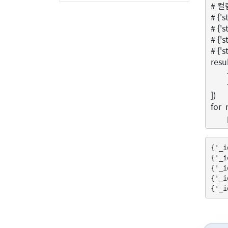
# 컬
# {'s
# {'s
# {'s
# {'s
resu
])
for
{'_i
{'_i
{'_i
{'_i