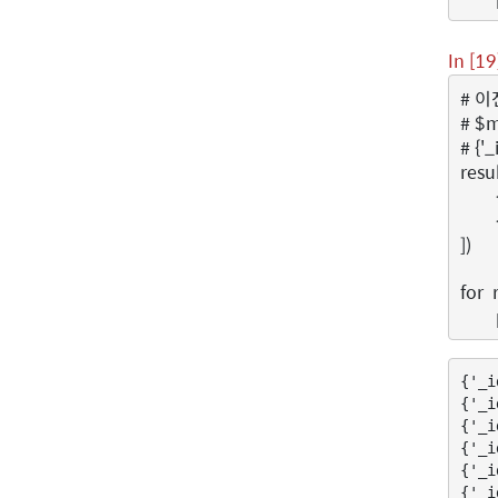
In [19
# 이전
# $
# {'
resu
])
for
{'_i
{'_i
{'_i
{'_i
{'_i
{'_i