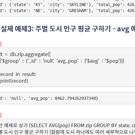
d': {'state': 'KY', 'city': 'SKYLINE'}, 'total_pop': 426}
. 실제 예제3: 주별 도시 인구 평균 구하기 - avg 
]:
lt
=
db
.
zip
.
aggregate
([
{
'$group'
:
{
'_id'
:
'null'
,
'avg_pop'
:
{
'$avg'
:
'$pop'
}}}
record
in
result
:
print
(
record
)
]:
 예제로 상기 (SELECT AVG(pop) FROM zip GROUP BY state, ci
별 도시 인구 평균 구하기 (컬럼에 도시 하나에도 여러 세부적으로 나뉘어