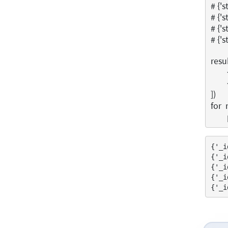
# {'s
# {'s
# {'s
# {'s
resu
])
for
{'_i
{'_i
{'_i
{'_i