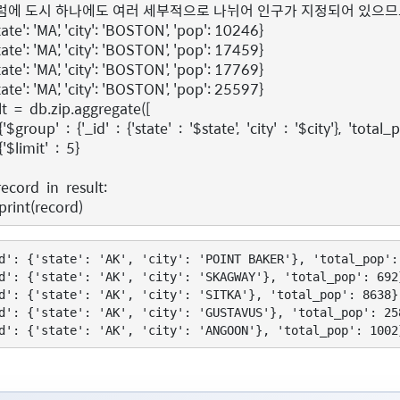
럼에 도시 하나에도 여러 세부적으로 나뉘어 인구가 지정되어 있으므로, s
tate': 'MA', 'city': 'BOSTON', 'pop': 10246}
tate': 'MA', 'city': 'BOSTON', 'pop': 17459}
tate': 'MA', 'city': 'BOSTON', 'pop': 17769}
tate': 'MA', 'city': 'BOSTON', 'pop': 25597}
lt
=
db
.
zip
.
aggregate
([
{
'$group'
:
{
'_id'
:
{
'state'
:
'$state'
,
'city'
:
'$city'
},
'total_
{
'$limit'
:
5
}
record
in
result
:
print
(
record
)
d': {'state': 'AK', 'city': 'POINT BAKER'}, 'total_pop': 
d': {'state': 'AK', 'city': 'SKAGWAY'}, 'total_pop': 692}
d': {'state': 'AK', 'city': 'SITKA'}, 'total_pop': 8638}

d': {'state': 'AK', 'city': 'GUSTAVUS'}, 'total_pop': 258