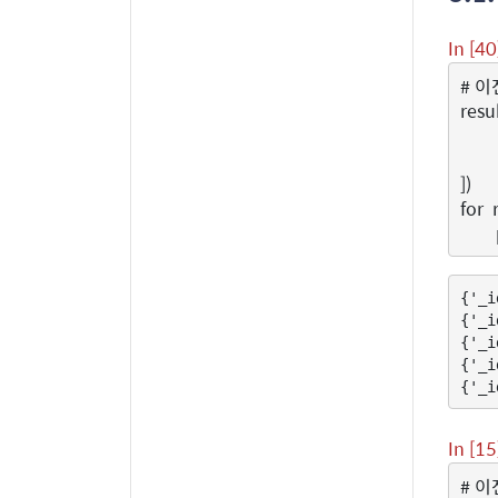
In [40
# 이
resu
])
for
{'_i
{'_i
{'_i
{'_i
In [15
# 이전