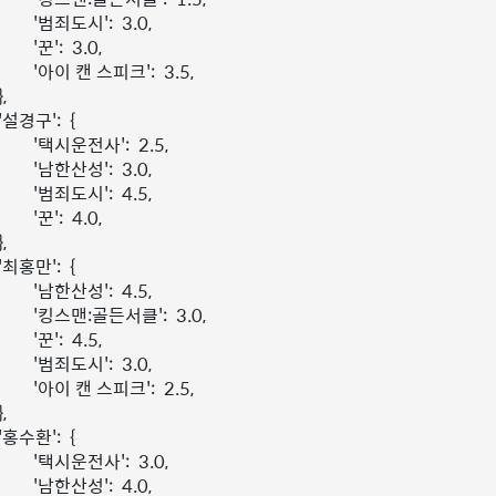
'범죄도시'
:
3.0
,
'꾼'
:
3.0
,
'아이 캔 스피크'
:
3.5
,
},
'설경구'
:
{
'택시운전사'
:
2.5
,
'남한산성'
:
3.0
,
'범죄도시'
:
4.5
,
'꾼'
:
4.0
,
},
'최홍만'
:
{
'남한산성'
:
4.5
,
'킹스맨:골든서클'
:
3.0
,
'꾼'
:
4.5
,
'범죄도시'
:
3.0
,
'아이 캔 스피크'
:
2.5
,
},
'홍수환'
:
{
'택시운전사'
:
3.0
,
'남한산성'
:
4.0
,