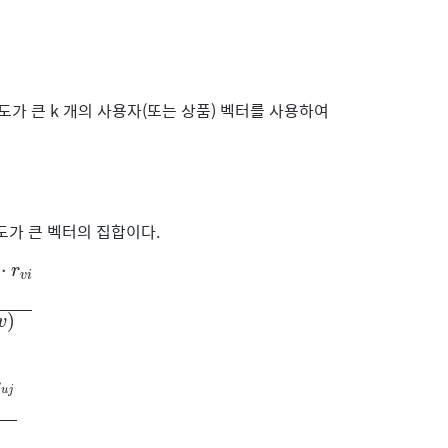
가 큰 k 개의 사용자(또는 상품) 벡터를 사용하여
도가 큰 벡터의 집합이다.
⋅
r
v
i
i
∑
v
∈
N
i
k
(
u
)
sim
(
u
,
v
)
)
v
r
u
j
∑
j
∈
N
u
k
(
j
)
sim
(
i
,
j
)