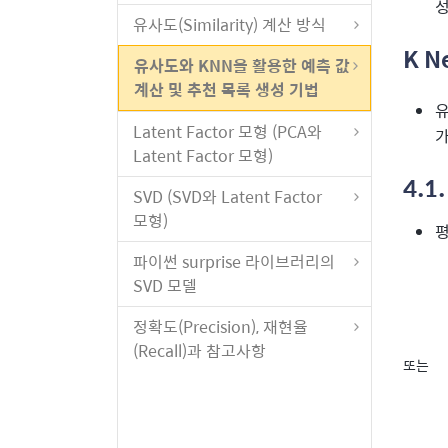
성
유사도(Similarity) 계산 방식
K N
유사도와 KNN을 활용한 예측 값
계산 및 추천 목록 생성 기법
유
Latent Factor 모형 (PCA와
가
Latent Factor 모형)
4.1
SVD (SVD와 Latent Factor
모형)
평
파이썬 surprise 라이브러리의
SVD 모델
정확도(Precision), 재현율
(Recall)과 참고사항
또는