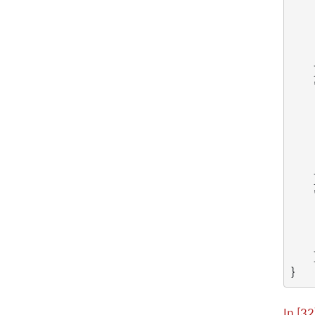
}
In [32