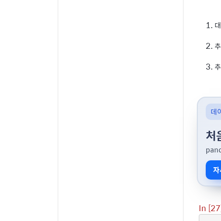
대
추
추
데
처
pan
자
In [27