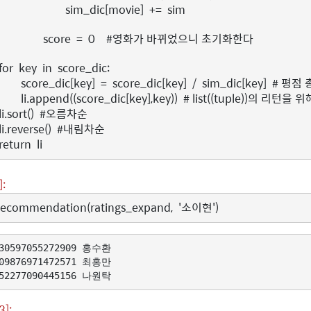
sim_dic
[
movie
]
+=
sim
score
=
0
#영화가 바뀌었으니 초기화한다
for
key
in
score_dic
:
score_dic
[
key
]
=
score_dic
[
key
]
/
sim_dic
[
key
]
# 평점 
li
.
append
((
score_dic
[
key
],
key
))
# list((tuple))의 리턴을 
li
.
sort
()
#오름차순
li
.
reverse
()
#내림차순
return
li
]:
Recommendation
(
ratings_expand
,
'소이현'
)
30597055272909 홍수환

09876971472571 최홍만

3]: