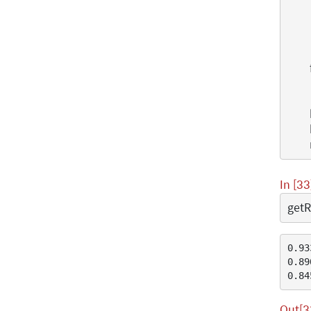
In [33
get
0.93
0.89
Out[3