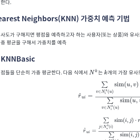
한다.
earest Neighbors(KNN) 가중치 예측 기법
사도가 구해지면 평점을 예측하고자 하는 사용자(또는 상품)와 유사도
중 평균을 구해서 가중치를 예측
. KNNBasic
점들을 단순히 가중 평균한다. 다음 식에서
는
개의 가장 유사
N
k
k
k
N
k
sim
(
,
)
∑
u
v
∈
(
)
k
v
N
u
^
i
r
^
u
i
=
=
∑
v
∈
N
i
k
(
u
)
sim
(
u
,
v
)
⋅
r
v
r
u
i
sim
(
,
∑
u
∈
(
)
k
v
N
u
i
sim
(
,
)
⋅
∑
i
j
k
∈
(
)
j
N
i
u
^
r
^
u
i
=
=
∑
j
∈
N
u
k
(
i
)
sim
(
i
,
j
)
⋅
r
u
j
r
u
i
sim
(
,
)
∑
i
j
k