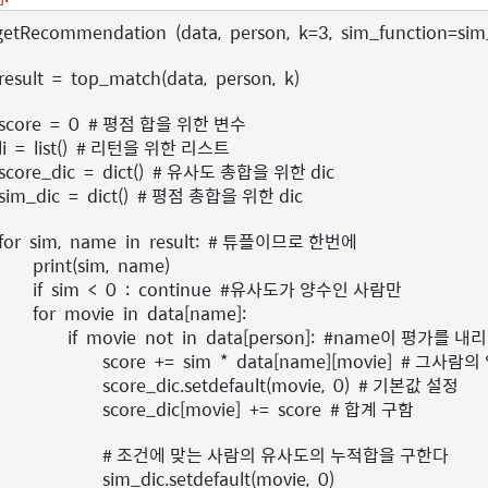
getRecommendation
(
data
,
person
,
k
=
3
,
sim_function
=
sim
result
=
top_match
(
data
,
person
,
k
)
score
=
0
# 평점 합을 위한 변수
li
=
list
()
# 리턴을 위한 리스트
score_dic
=
dict
()
# 유사도 총합을 위한 dic
sim_dic
=
dict
()
# 평점 총합을 위한 dic
for
sim
,
name
in
result
:
# 튜플이므로 한번에
print
(
sim
,
name
)
if
sim
<
0
:
continue
#유사도가 양수인 사람만
for
movie
in
data
[
name
]:
if
movie
not
in
data
[
person
]:
#name이 평가를 내리
score
+=
sim
*
data
[
name
][
movie
]
# 그사람의
score_dic
.
setdefault
(
movie
,
0
)
# 기본값 설정
score_dic
[
movie
]
+=
score
# 합계 구함
# 조건에 맞는 사람의 유사도의 누적합을 구한다
sim_dic
.
setdefault
(
movie
,
0
)