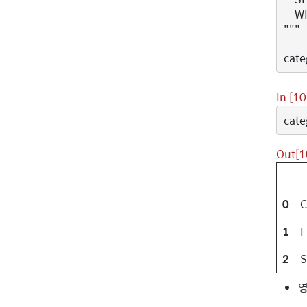
    
"""
cate
In [10
cate
Out[1
0
1
F
2
S
영