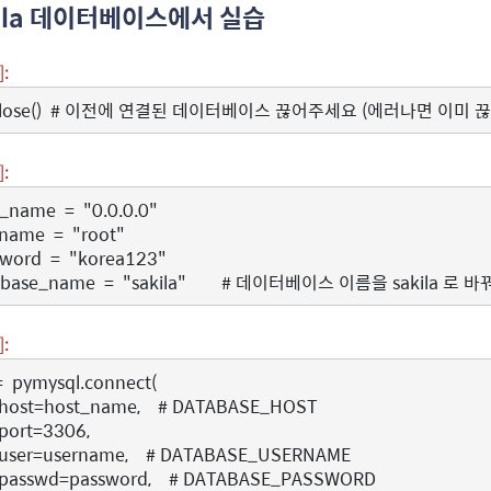
kila 데이터베이스에서 실습
]:
lose
()
# 이전에 연결된 데이터베이스 끊어주세요 (에러나면 이미 끊
]:
t_name
=
"0.0.0.0"
rname
=
"root"
sword
=
"korea123"
abase_name
=
"sakila"
# 데이터베이스 이름을 sakila 로 
]:
=
pymysql
.
connect
(
host
=
host_name
,
# DATABASE_HOST
port
=
3306
,
user
=
username
,
# DATABASE_USERNAME
passwd
=
password
,
# DATABASE_PASSWORD