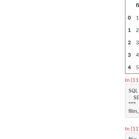
f
0
1
1
2
2
3
3
4
4
5
In [11
SQL
    
"""
film
In [11