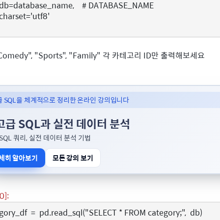
db
=
database_name
,
# DATABASE_NAME
charset
=
'utf8'
Comedy", "Sports", "Family" 각 카테고리 ID만 출력해보세요
급 SQL을 체계적으로 정리한 온라인 강의입니다
고급 SQL과 실전 데이터 분석
SQL 쿼리, 실전 데이터 분석 기법
세히 알아보기
모든 강의 보기
0]:
gory_df
=
pd
.
read_sql
(
"SELECT * FROM category;"
,
db
)