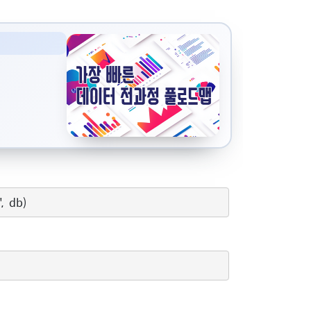
"
,
db
)