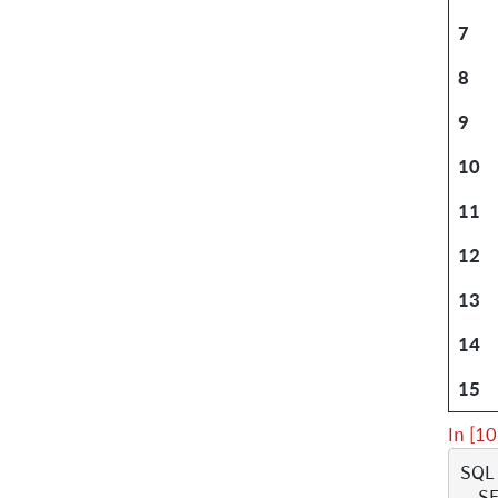
7
8
9
10
11
12
13
14
15
In [10
SQL
    