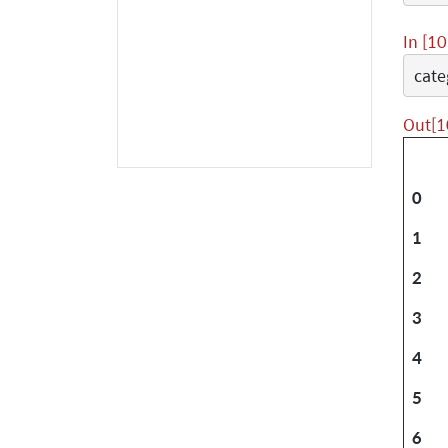
In [10
cate
Out[1
0
1
2
3
4
5
6