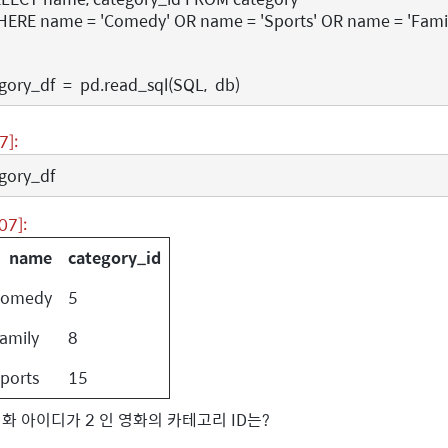
WHERE name = 'Comedy' OR name = 'Sports' OR name = 'Famil
gory_df
=
pd
.
read_sql
(
SQL
,
db
)
7]:
gory_df
07]:
name
category_id
Comedy
5
amily
8
ports
15
화 아이디가 2 인 영화의 카테고리 ID는?