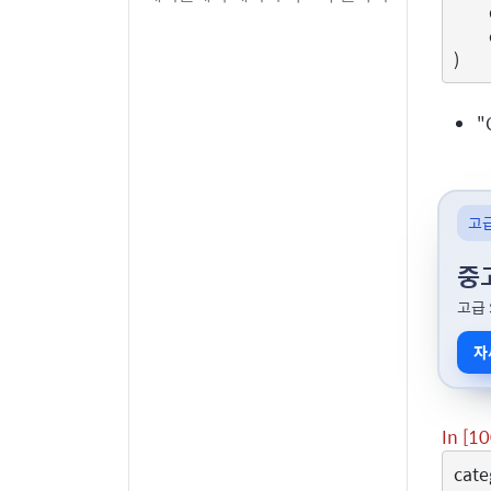
)
"
고
중
고급 
자
In [10
cate