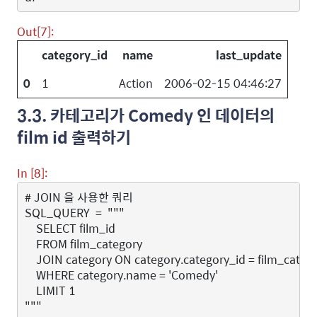
Out[7]:
category_id
name
last_update
0
1
Action
2006-02-15 04:46:27
3.3. 카테고리가 Comedy 인 데이터의
film id 출력하기
In [8]:
# JOIN 을 사용한 쿼리
SQL_QUERY
=
"""
    SELECT film_id 
    FROM film_category
    JOIN category ON category.category_id = film_categ
    WHERE category.name = 'Comedy'
    LIMIT 1
"""