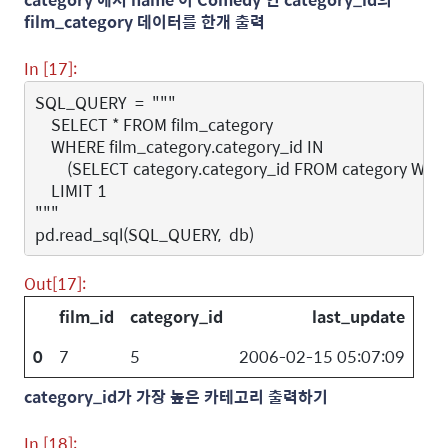
film_category 데이터를 한개 출력
In [17]:
SQL_QUERY
=
"""
    SELECT * FROM film_category
    WHERE film_category.category_id IN
        (SELECT category.category_id FROM category WH
    LIMIT 1
"""
pd
.
read_sql
(
SQL_QUERY
,
db
)
Out[17]:
film_id
category_id
last_update
0
7
5
2006-02-15 05:07:09
category_id가 가장 높은 카테고리 출력하기
In [18]: