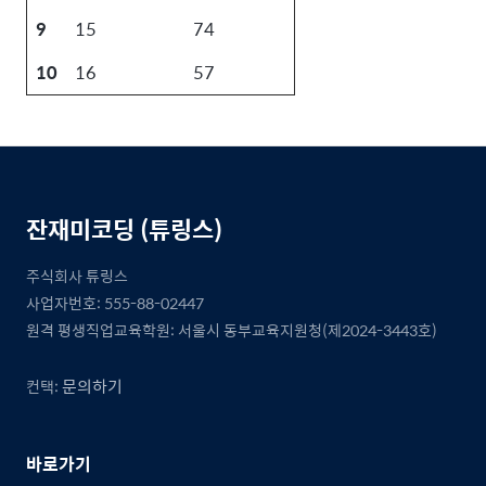
9
15
74
10
16
57
잔재미코딩 (튜링스)
주식회사 튜링스
사업자번호: 555-88-02447
원격 평생직업교육학원: 서울시 동부교육지원청(제2024-3443호)
문의하기
컨택:
바로가기