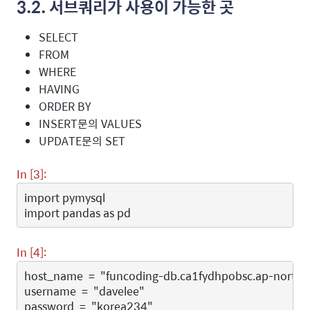
3.2. 서브쿼리가 사용이 가능한 곳
SELECT
FROM
WHERE
HAVING
ORDER BY
INSERT문의 VALUES
UPDATE문의 SET
In [3]:
import
pymysql
import
pandas
as
pd
In [4]:
host_name
=
"funcoding-db.ca1fydhpobsc.ap-north
username
=
"davelee"
password
=
"korea234"