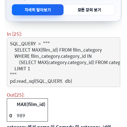
자세히 알아보기
모든 강의 보기
In [25]:
SQL_QUERY
=
"""
    SELECT MAX(film_id) FROM film_category
    WHERE film_category.category_id IN
        (SELECT MAX(category.category_id) FROM category
    LIMIT 1
"""
pd
.
read_sql
(
SQL_QUERY
,
db
)
Out[25]:
MAX(film_id)
0
989
category 에서 name 이 Comedy 인 category_id의