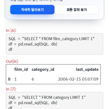
자세히 알아보기
모든 강의 보기
In [6]:
SQL
=
"SELECT * FROM film_category LIMIT 1"
df
=
pd
.
read_sql
(
SQL
,
db
)
df
Out[6]:
film_id
category_id
last_update
0
1
6
2006-02-15 05:07:09
In [7]:
SQL
=
"SELECT * FROM category LIMIT 1"
df
=
pd
.
read_sql
(
SQL
,
db
)
df