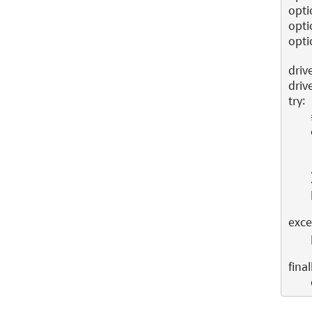
opti
opti
opti
driv
driv
try
:
exce
final