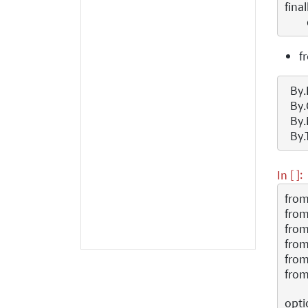
final
f
By
.
By
.
By
.
By
.
In [ ]:
fro
fro
fro
fro
fro
fro
opti