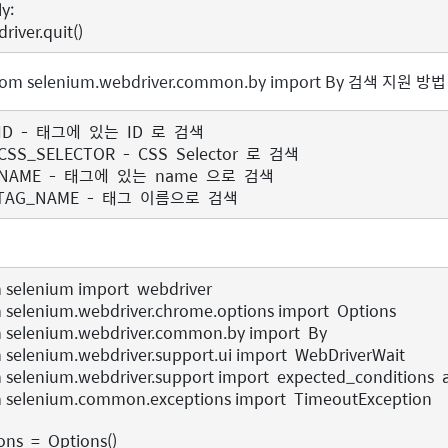
ly
:
driver
.
quit
()
rom selenium.webdriver.common.by import By 검색 지원 방법
ID
-
태그에
있는
ID
로
검색
CSS_SELECTOR
-
CSS
Selector
로
검색
NAME
-
태그에
있는
name
으로
검색
TAG_NAME
-
태그
이름으로
검색
m
selenium
import
webdriver
m
selenium.webdriver.chrome.options
import
Options
m
selenium.webdriver.common.by
import
By
m
selenium.webdriver.support.ui
import
WebDriverWait
m
selenium.webdriver.support
import
expected_conditions
m
selenium.common.exceptions
import
TimeoutException
ons
=
Options
()