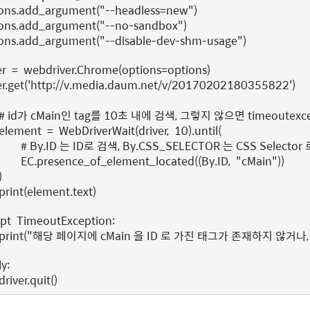
ons
.
add_argument
(
"--headless=new"
)
ons
.
add_argument
(
"--no-sandbox"
)
ons
.
add_argument
(
"--disable-dev-shm-usage"
)
er
=
webdriver
.
Chrome
(
options
=
options
)
er
.
get
(
'http://v.media.daum.net/v/20170202180355822'
)
# id가 cMain인 tag를 10초 내에 검색, 그렇지 않으면 timeoutexc
element
=
WebDriverWait
(
driver
,
10
)
.
until
(
# By.ID 는 ID로 검색, By.CSS_SELECTOR 는 CSS Selector
EC
.
presence_of_element_located
((
By
.
ID
,
"cMain"
))
)
print
(
element
.
text
)
pt
TimeoutException
:
print
(
"해당 페이지에 cMain 을 ID 로 가진 태그가 존재하지 않거나
ly
:
driver
.
quit
()