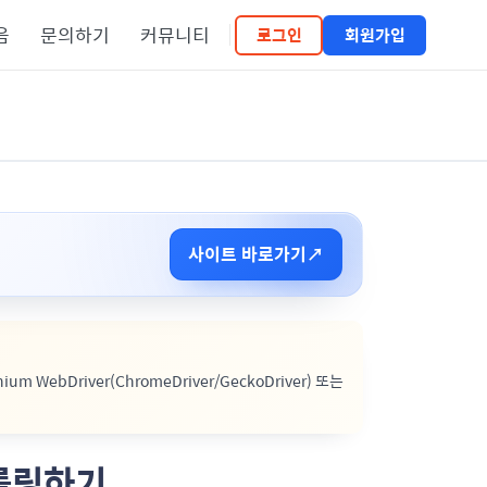
음
문의하기
커뮤니티
로그인
회원가입
사이트 바로가기
↗
m WebDriver(ChromeDriver/GeckoDriver) 또는
크롤링하기