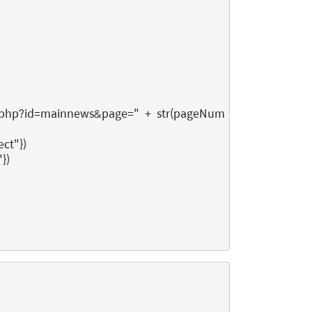
d.php?id=mainnews&page="
+
str
(
pageNum
+
1
)
+
"&sele
ect"
})
"
})

