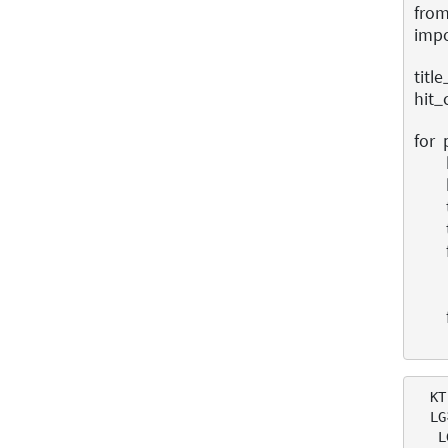
fro
impo
title
hit_
for
  K
  L
   