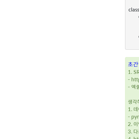
clas
초간
1. 
- h
- 엑
생각
1.
- p
2. 
3. 
4. 