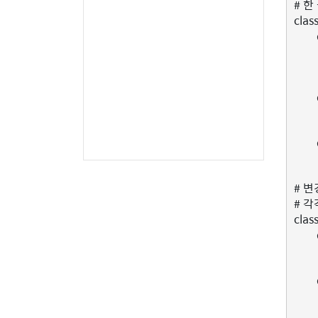
# 
clas
# 변
# 
clas