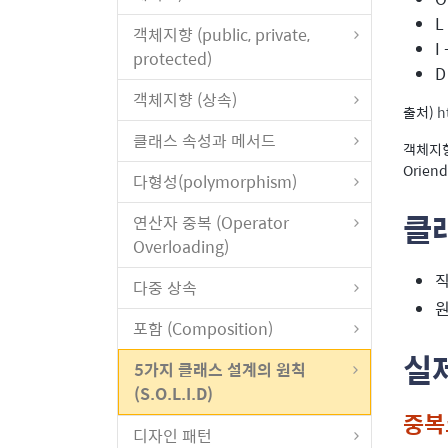
L
객체지향 (public, private,
I
protected)
D
객체지향 (상속)
출처)
h
클래스 속성과 메서드
객체지향
Orien
다형성(polymorphism)
클래
연산자 중복 (Operator
Overloading)
직
다중 상속
원
포함 (Composition)
실
5가지 클래스 설계의 원칙
(S.O.L.I.D)
중복
디자인 패턴