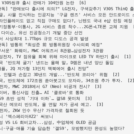
G V30S씽큐 출시 판매가 104만원 논란  [6]

단독] "판매보다 출시에 의의?" LG전자, 구색갖추기 V30S ThinQ 출
구글, 사물 인식하는 인공지능 '구글 렌즈' 서비스 모든 안드로이드 스
라인플레이도 없고 직접 구매도 없다?, 닌텐도 국내 e샵 런칭 예정 정
기정통부·이통사, 2G 서비스 종료 착수...2G폰→LTE폰 교체 지원  [2
 다이슨, 유선 진공청소기 개발 중단 선언  

서 사상최대 1.7Tbps 규모 디도스 공격 발생	  

단독] 방통위 "최성준 前 방통위원장 수사의뢰 예정"  

무서운' 화웨이, MWC 어워즈서 8관왕…삼성전자 3관왕  

성전자, TV 점유율 회복 위해 마이크로 LED TV 하반기 출시  [1]

국 '반도체 굴기' 낸드는 올해 말, D램은 내년 양산 돌입  

애플, 2Q 저가형 13인치 맥북에어 출시 전망”  

, 인텔과 손잡고 3D낸드 개발...'반도체 코리아' 위협  [2]

국, 반도체에 172조원 쏟아붓고도 모자라, 34조원 추가 투자.  [2]
G전자, MWC 2018에서 G7 (Neo) 비공개 전시?  [3]

이버, 통신사업 진출… AI '클로바'로 통화  

S9 초반 성적 `기대 이하`… 갤S8 못미쳐  [3]

국산 메모리 반도체, 올 연말 저가 공세 예고.  [3]

G전자, ZKW 인수 무산? 가격차로 철회된 듯  

니 '엑스페리아XZ2' 써보니  

성 VS LG 희비교차...삼성, 中업체에 OLED 공급  
