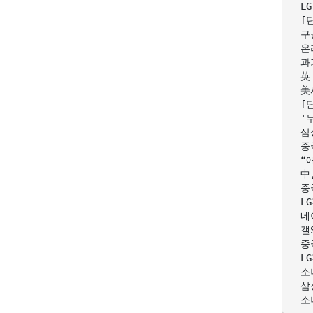
  L
  [
  
  온
  과
  英
  美
  [
  '
  삼
  중
  “
  中
  중
  L
  네
  갤
  중
  L
  소
  삼