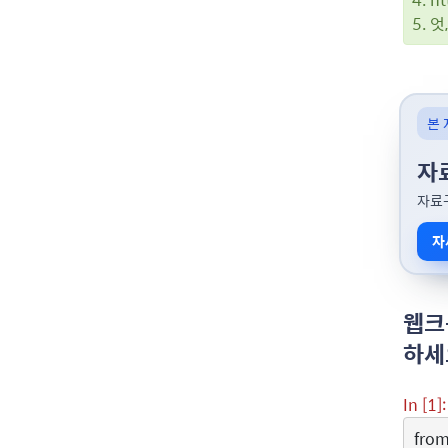
5. 
본 
자
자료
자
웹크
하세
In [1]:
fro