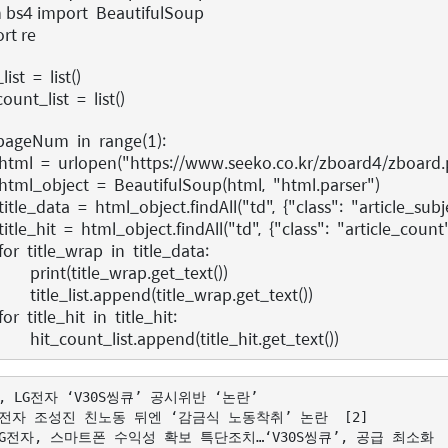
m
bs4
import
BeautifulSoup
rt
re
_list
=
list
()
count_list
=
list
()
pageNum
in
range
(
1
):
html
=
urlopen
(
"https://www.seeko.co.kr/zboard4/zboar
html_object
=
BeautifulSoup
(
html
,
"html.parser"
)
title_data
=
html_object
.
findAll
(
"td"
,
{
"class"
:
"article_subj
title_hit
=
html_object
.
findAll
(
"td"
,
{
"class"
:
"article_count
for
title_wrap
in
title_data
:
print
(
title_wrap
.
get_text
())
title_list
.
append
(
title_wrap
.
get_text
())
for
title_hit
in
title_hit
:
hit_count_list
.
append
(
title_hit
.
get_text
())
T, LG전자 ‘V30S씽큐’ 공시위반 ‘논란’  

G전자 조성진 친노동 뒤엔 ‘감금식 노동착취’ 논란  [2]

LG전자, 스마트폰 수익성 확보 특단조치…‘V30S씽큐’, 공급 최소화  