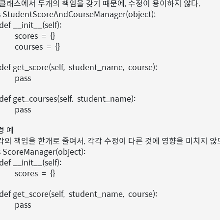
한 클래스에서 두개의 책임을 갖기 때문에, 수정이 용이하지 않다.
s
StudentScoreAndCourseManager
(
object
):
def
__init__
(
self
):
scores
=
{}
courses
=
{}
def
get_score
(
self
,
student_name
,
course
):
pass
def
get_courses
(
self
,
student_name
):
pass
경 예
각각의 책임을 한개로 줄여서, 각각 수정이 다른 것에 영향을 미치지 않
s
ScoreManager
(
object
):
def
__init__
(
self
):
scores
=
{}
def
get_score
(
self
,
student_name
,
course
):
pass