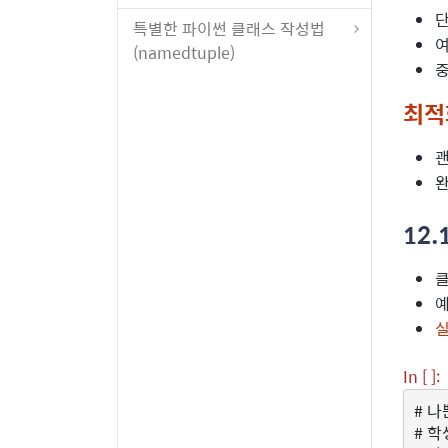
단
특별한 파이썬 클래스 작성법
여
(namedtuple)
중
최적
괜
완
12.
클
예
실
In [ ]:
# 나
# 학