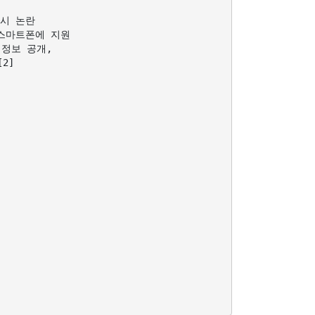
시 논란  

마트폰에 지원   

보 공개,   

]


