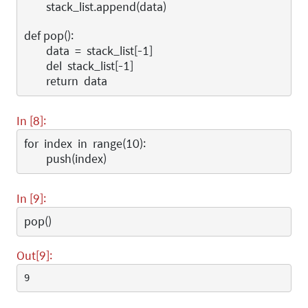
stack_list
.
append
(
data
)
def
pop
():
data
=
stack_list
[
-
1
]
del
stack_list
[
-
1
]
return
data
In [8]:
for
index
in
range
(
10
):
push
(
index
)
In [9]:
pop
()
Out[9]:
9