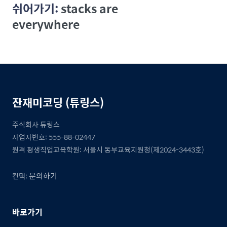
쉬어가기:
stacks are
everywhere
잔재미코딩 (튜링스)
주식회사 튜링스
사업자번호: 555-88-02447
원격 평생직업교육학원: 서울시 동부교육지원청(제2024-3443호)
문의하기
컨택:
바로가기