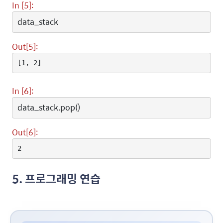
In [5]:
data_stack
Out[5]:
[1, 2]
In [6]:
data_stack
.
pop
()
Out[6]:
2
5. 프로그래밍 연습