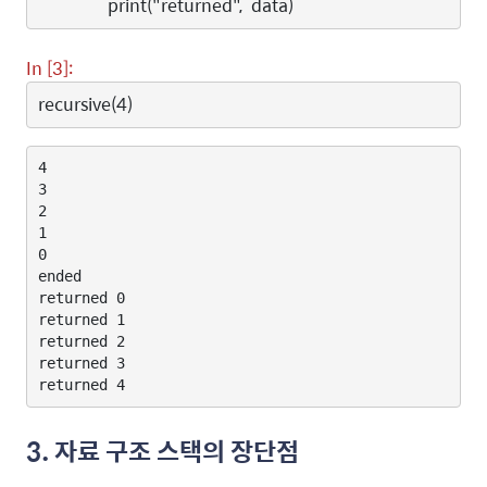
print
(
"returned"
,
data
)
In [3]:
recursive
(
4
)
4

3

2

1

0

ended

returned 0

returned 1

returned 2

returned 3

3. 자료 구조 스택의 장단점